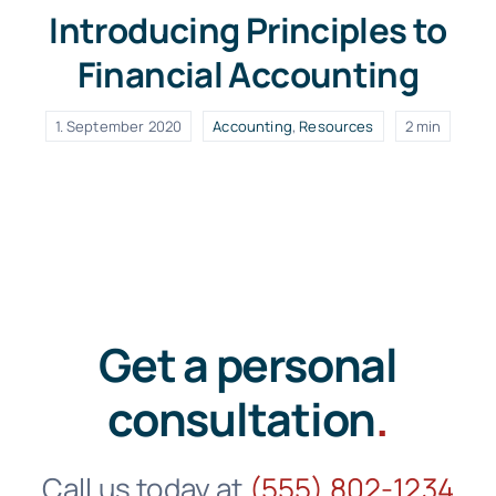
Introducing Principles to
Financial Accounting
1. September 2020
Accounting
,
Resources
2 min
Get a personal
consultation
.
Call us today at
(555) 802-1234